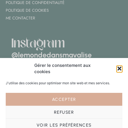
POLITIQUE DE CONFIDENTIALITÉ
POLITIQUE DE COOKIES
ME CONTACTER
Instagram
@lemondedansmavalise
Gérer le consentement aux
cookies
J'utilise des cookies pour optimiser mon site web et mes services.
Suivre sur Instagram
ACCEPTER
REFUSER
VOIR LES PRÉFÉRENCES
© 2023 – Caroline Leclercle – Tous droits réservés.