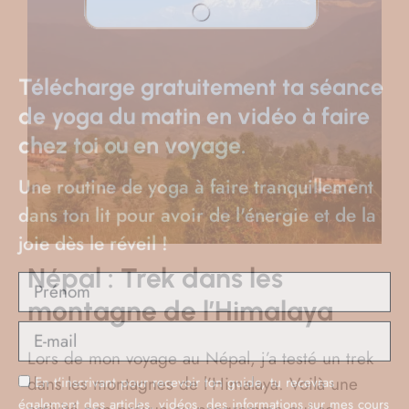
En t'inscrivant pour recevoir ton guide, tu recevras
également des articles, vidéos, des informations sur mes cours
en ligne, des offres commerciales et d’autres conseils pour
t'aider à évoluer dans ta pratique du yoga. Ton email ne sera
jamais revendu. Tu peux te désabonner à tout moment.
JE M'INSCRIS
Népal : Trek dans les
montagne de l’Himalaya
Lors de mon voyage au Népal, j’a testé un trek
dans les montagnes de l’Himalaya. Voilà une