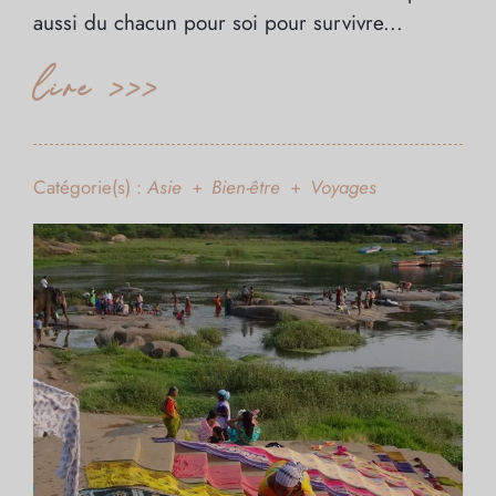
aussi du chacun pour soi pour survivre...
lire >>>
Catégorie(s) :
Asie
Bien-être
Voyages
+
+