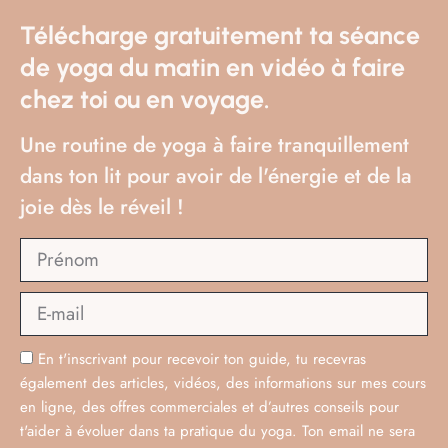
Télécharge gratuitement ta séance
de yoga du matin en vidéo à faire
MAROC
chez toi ou en voyage.
Trek/yoga dans le désert du Maroc
Une routine de yoga à faire tranquillement
Prévoir 8 jours au total dont 6 dans le
dans ton lit pour avoir de l'énergie et de la
désert et 2 jours à Marrakech avant le
joie dès le réveil !
départ et au retour.
Le trek n’est pas simplement une
randonnée, c’est un état d’esprit, un
retour vers soi, une envie de découverte
En t'inscrivant pour recevoir ton guide, tu recevras
et de partage de moments inoubliables.
également des articles, vidéos, des informations sur mes cours
en ligne, des offres commerciales et d’autres conseils pour
Regarder le monde autrement, vivre
t'aider à évoluer dans ta pratique du yoga. Ton email ne sera
différemment, se mettre un défi