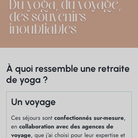
Du yoga, du voyage,
des souvenirs
inoubliables
À quoi ressemble une retraite
de yoga ?
Un voyage
Ces séjours sont
confectionnés sur-mesure
,
en
collaboration avec des agences de
voyage
, que j’ai choisi pour leur expertise et