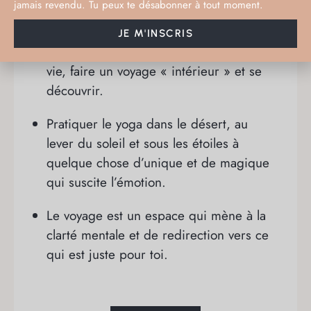
jamais revendu. Tu peux te désabonner à tout moment.
physique, se laisser surprendre par les
paysages grandioses, rencontrer de
JE M'INSCRIS
nouvelles cultures, coutumes, mode de
vie, faire un voyage « intérieur » et se
découvrir.
Pratiquer le yoga dans le désert, au
lever du soleil et sous les étoiles à
quelque chose d’unique et de magique
qui suscite l’émotion.
Le voyage est un espace qui mène à la
clarté mentale et de redirection vers ce
qui est juste pour toi.