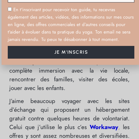
En t'inscrivant pour recevoir ton guide, tu recevras
Le voyage pour échanger,
également des articles, vidéos, des informations sur mes cours
partager, faire des
en ligne, des offres commerciales et d’autres conseils pour
t'aider à évoluer dans ta pratique du yoga. Ton email ne sera
rencontres
jamais revendu. Tu peux te désabonner à tout moment.
« authentiques ».
JE M'INSCRIS
Souvent, j’ai envie de vivre des expériences en
complète immersion avec la vie locale,
rencontrer des familles, visiter des écoles,
jouer avec les enfants.
J’aime beaucoup voyager avec les sites
d’échange qui proposent un hébergement
gratuit contre quelques heures de volontariat.
Celui que j’utilise le plus c’es
Workaway
,
les
offres y sont assez nombreuses et diversifiées.