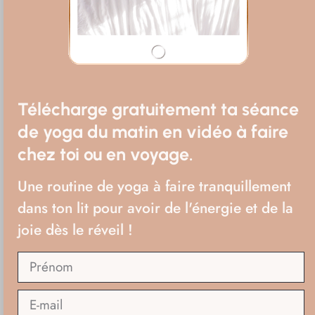
Télécharge gratuitement ta séance
de yoga du matin en vidéo à faire
chez toi ou en voyage.
Première chose à faire trouver où dormir car
Une routine de yoga à faire tranquillement
maintenant je ne réserve plus à l’avance. Tony
dans ton lit pour avoir de l'énergie et de la
mon hôte de la veille à Cienfuegos, m’a donné
joie dès le réveil !
une adresse et un nom. J’essaie donc de
trouver la casa pour voir si ça me convient.
Je pousse la porte car personne ne répond, la
maison est un peu sombre, j’hésite à tourner