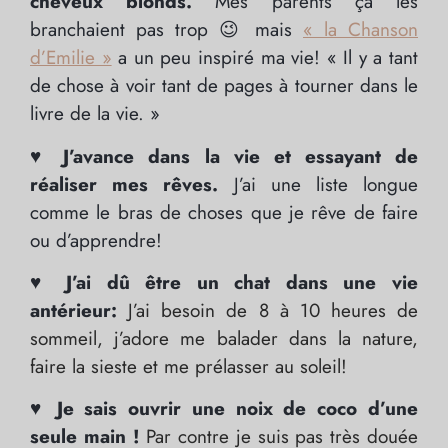
cheveux blonds.
Mes parents ça les
branchaient pas trop 😉 mais
« la Chanson
d’Emilie »
a un peu inspiré ma vie! « Il y a tant
de chose à voir tant de pages à tourner dans le
livre de la vie. »
♥ J’avance dans la vie et essayant de
réaliser mes rêves.
J’ai une liste longue
comme le bras de choses que je rêve de faire
ou d’apprendre!
♥ J’ai dû être un chat dans une vie
antérieur:
J’ai besoin de 8 à 10 heures de
sommeil, j’adore me balader dans la nature,
faire la sieste et me prélasser au soleil!
♥
Je sais ouvrir une noix de coco d’une
seule main !
Par contre je suis pas très douée