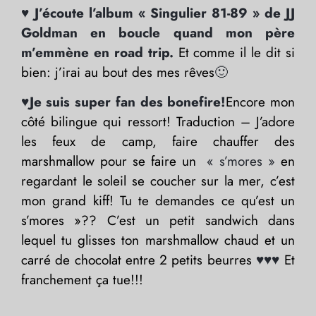
♥ J’écoute l’album « Singulier 81-89 » de JJ
Goldman en boucle quand mon père
m’emmène en road trip.
Et
comme il le dit si
bien: j’irai au bout des mes rêves
🙂
♥Je suis super fan des bonefire!
Encore mon
côté bilingue qui ressort! Traduction – J’adore
les feux de camp, faire chauffer des
marshmallow pour se faire un
« s’mores »
en
regardant le soleil se coucher sur la mer, c’est
mon grand kiff! Tu te demandes ce qu’est un
s’mores »?? C’est un petit sandwich dans
lequel tu glisses ton marshmallow chaud et un
carré de chocolat entre 2 petits beurres
♥♥♥
Et
franchement ça tue!!!