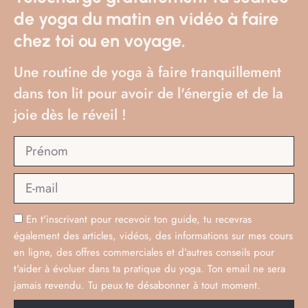
Les deux toujours! Et oui je ne sais pas choisir!
de yoga du matin en vidéo à faire
La balade en forêt pour les arbres, le vent, les
chez toi ou en voyage.
couleurs, les feuilles, les odeurs automnales.
Pour les jours de pluie, l’expo! 😉
Une routine de yoga à faire tranquillement
9 –
Quel personnage (réel ou de fiction)
dans ton lit pour avoir de l'énergie et de la
célèbre aurais-tu aimé être ?
joie dès le réveil !
J’aime être moi, j’ai toujours du mal à répondre
à cette question. Mais quand j’étais petite,
j’avais envie d’être Tom Sawyer, courir la
campagne, vivre dans une cabane perchée
comme son pote et pêcher des poissons! 😉
En t'inscrivant pour recevoir ton guide, tu recevras
également des articles, vidéos, des informations sur mes cours
J’avais aussi un gros faible pour Gigi, la petite
en ligne, des offres commerciales et d’autres conseils pour
fille qui pouvait se transformer pour exercer
t'aider à évoluer dans ta pratique du yoga. Ton email ne sera
n’importe quel métier. J’étais déjà une adepte
jamais revendu. Tu peux te désabonner à tout moment.
du changement, de la magie et de la