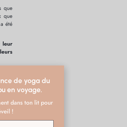
s que
x que
 a été
r
leur
leurs
ité de
tunité
ance de yoga du
oir se
 ou en voyage.
ureux
ent dans ton lit pour
veil !
ristes
il y a