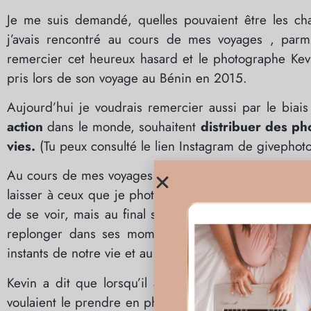
Je me suis demandé, quelles pouvaient être les c
j’avais rencontré au cours de mes voyages , parmi
remercier cet heureux hasard et le photographe Kevi
pris lors de son voyage au Bénin en 2015.
Aujourd’hui je voudrais remercier aussi par le biais
action
dans le monde, souhaitent
distribuer des ph
vies.
(Tu peux consulté le lien Instagram de givephot
Au cours de mes voyages et cette fois-ci particulièrem
laisser à ceux que je photographiais une trace de notr
de se voir, mais au final seul le touriste emporte av
replonger dans ses moments passés, d’avoir un sup
instants de notre vie et au temps qui passe.
Kevin a dit que lorsqu’il avait donné sa photo au c
voulaient le prendre en photo mais que jusqu’alors auc