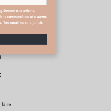
également des articles,
tériel
fres commerciales et d’autres
s son
a. Ton email ne sera jamais
avers
N
E
faire