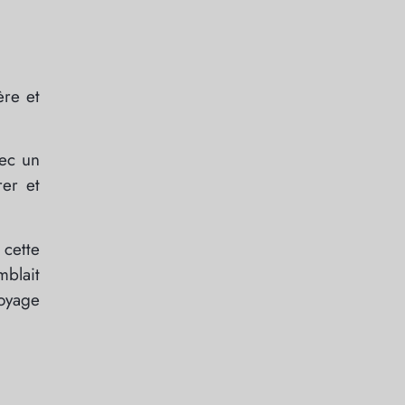
ère et
vec un
rer et
 cette
blait
voyage