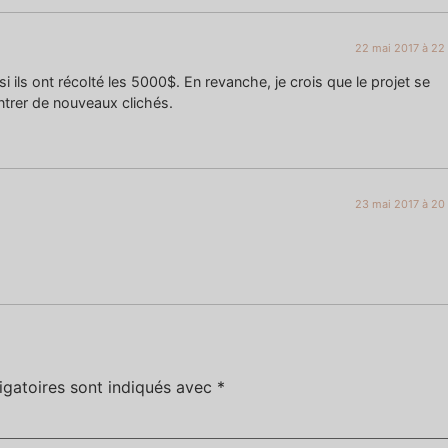
22 mai 2017 à 22
i ils ont récolté les 5000$. En revanche, je crois que le projet se
ntrer de nouveaux clichés.
23 mai 2017 à 20
igatoires sont indiqués avec
*