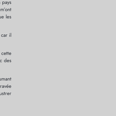
n pays
 m’ont
ue les
car il
 cette
ec des
umant
gravée
ustrer