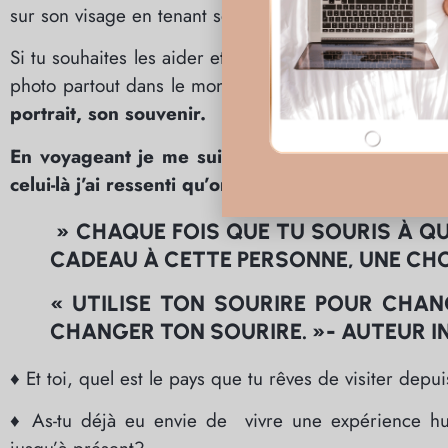
sur son visage en tenant son cliché, je me dis que ce 
Si tu souhaites les aider et contribuer à leur action, 
photo partout dans le monde pour que chacun ait un
portrait, son souvenir.
En voyageant je me suis souvent fait la remarqu
celui-là j’ai ressenti qu’on m’avait transmis une 
» CHAQUE FOIS QUE TU SOURIS À QU
CADEAU À CETTE PERSONNE, UNE CH
« UTILISE TON SOURIRE POUR CHAN
CHANGER TON SOURIRE. »- AUTEUR 
♦ Et toi, quel est le pays que tu rêves de visiter depu
♦ As-tu déjà eu envie de vivre une expérience hu