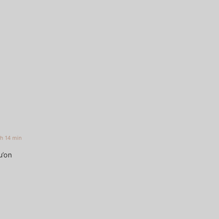
 h 14 min
u’on