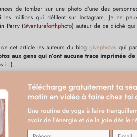
hances de tomber sur une photo d’une des personne
 les millions qui défilent sur Instagram. Je ne peu
n Perry (
@ventureforthphoto
) auteur de ce cliché qui
 de cet article les auteurs du blog
givephotos
qui pa
otos aux gens qui n’ont aucune trace imprimée de 
os
ici
).
ent j’ai souvent regretté de ne pas avoir eu la possibil
e rencontre. Ils sont tellement heureux d’avoir l’oppor
Télécharge gratuitement ta sé
ec lui la trace de ce souvenir. C’est important de pouv
matin en vidéo à faire chez toi
port qui nous rappelle à la fois aux souvenirs d’he
Une routine de yoga à faire tranquillem
avoir de l'énergie et de la joie dès le ré
hef du village, il lui a expliqué que de nombreux tou
un ne lui en avait laissé une. Quand je vois la joie qu’