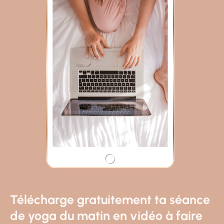
2016 en 6 îles paradisiaques,
l’ennui à l’état pur!
« Tu ne t’ennuies pas seule en voyage après
tout ce temps? Non parce que tu fais quoi de
tes journées? » Figure- toi, qu’on me pose
parfois la question!! Bon pour te donner un
aperçu de...
Télécharge gratuitement ta séance
lire >>>
de yoga du matin en vidéo à faire