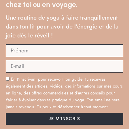
chez toi ou en voyage.
Catégorie(s) :
Océanie
Voyages
+
Une routine de yoga à faire tranquillement
dans ton lit pour avoir de l'énergie et de la
joie dès le réveil !
Parcourir les catégories du blog :
Catégories
En t'inscrivant pour recevoir ton guide, tu recevras
Bien-être
également des articles, vidéos, des informations sur mes cours
Journal
en ligne, des offres commerciales et d’autres conseils pour
Voyages
t'aider à évoluer dans ta pratique du yoga. Ton email ne sera
Afrique
jamais revendu. Tu peux te désabonner à tout moment.
Amériques
Asie
JE M'INSCRIS
Europe