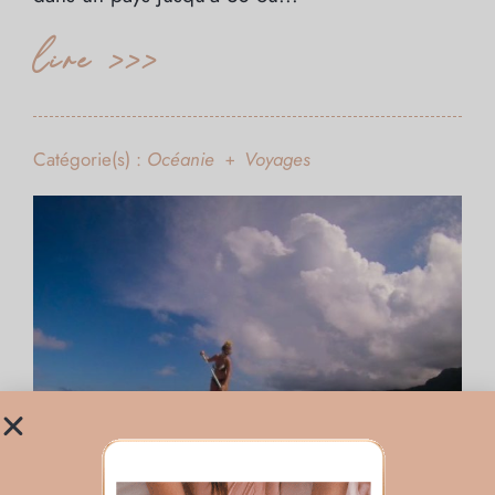
lire >>>
Catégorie(s) :
Océanie
Voyages
+