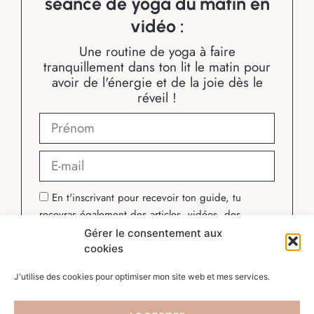
séance de yoga du matin en
vidéo :
Une routine de yoga à faire
tranquillement dans ton lit le matin pour
avoir de l'énergie et de la joie dès le
réveil !
En t'inscrivant pour recevoir ton guide, tu
recevras également des articles, vidéos, des
informations sur mes cours en ligne, des offres
Gérer le consentement aux
commerciales et d’autres conseils pour t'aider à
cookies
évoluer dans ta pratique du yoga. Ton email ne
J'utilise des cookies pour optimiser mon site web et mes services.
sera jamais revendu. Tu peux te désabonner à tout
moment.